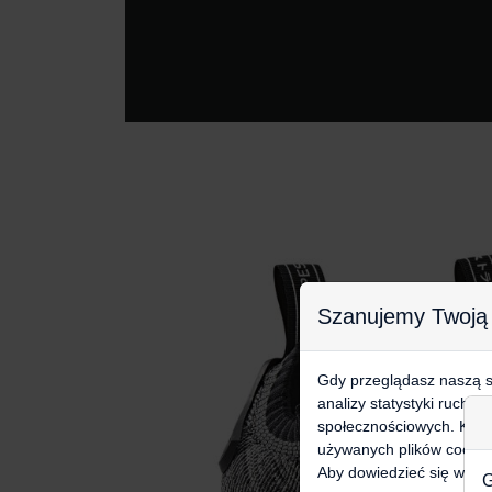
Szanujemy Twoją
Gdy przeglądasz naszą st
analizy statystyki ruchu
społecznościowych. Klikn
używanych plików cookie
Aby dowiedzieć się więce
G