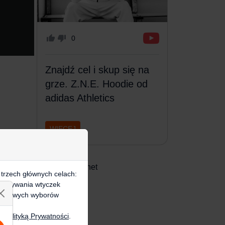
0
Znajdź cel i skup się na
grze. Z.N.E. Hoodie od
adidas Athletics
WIĘCEJ
sportowyblog.net
 trzech głównych celach:
e, używania wtyczek
zegółowych wyborów
zą
Polityką Prywatności
.