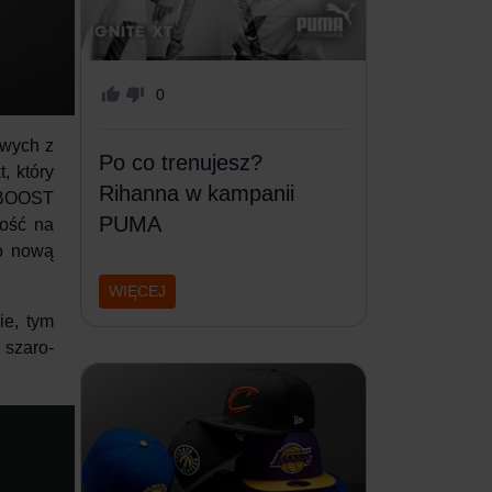
0
owych
z
Po co trenujesz?
, który
Rihanna w kampanii
ę BOOST
PUMA
ność na
 o nową
WIĘCEJ
ie, tym
 szaro-