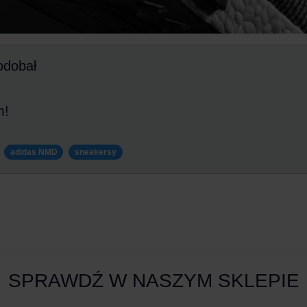
odobał
m!
adidas NMD
sneakersy
SPRAWDŹ W NASZYM SKLEPIE