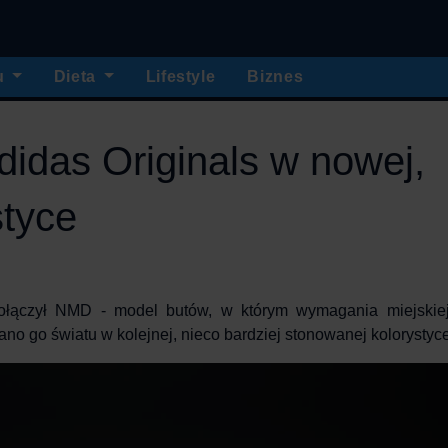
u
Dieta
Lifestyle
Biznes
didas Originals w nowej,
styce
łączył NMD - model butów, w którym wymagania miejskie
no go światu w kolejnej, nieco bardziej stonowanej kolorystyce