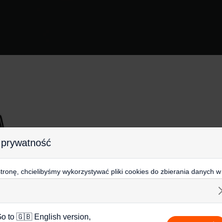
 prywatność
ronę, chcielibyśmy wykorzystywać pliki cookies do zbierania danych w
 na stronie, kierowania do Ciebie reklam w innych miejscach w interneci
ij poniżej, by wyrazić zgodę lub przejdź do ustawień, by dokonać szc
s.
j o plikach cookie i tym, jak wykorzystujemy Twoje dane, odwiedź nas
o to 🇬🇧 English version,