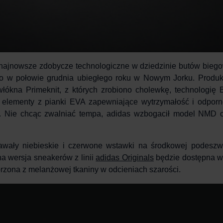
 najnowsze zdobycze technologiczne w dziedzinie
butów bieg
 w połowie grudnia ubiegłego roku w Nowym Jorku. Produkt
 włókna Primeknit, z których zrobiono cholewkę, technologi
 elementy z pianki EVA zapewniające wytrzymałość i odpor
ji. Nie chcąc zwalniać tempa, adidas wzbogacił model NMD
ddawały niebieskie i czerwone wstawki na środkowej podeszw
a wersja sneakerów z linii
adidas Originals
będzie dostępna w
worzona z melanżowej tkaniny w odcieniach szarości.