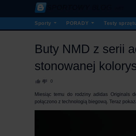
SPORTOWY
BLOG
.NET
Sporty
PORADY
Testy sprzęt
Buty NMD z serii a
stonowanej kolory
0
Miesiąc temu do rodziny
adidas Originals
do
połączono z technologią biegową. Teraz pokaza