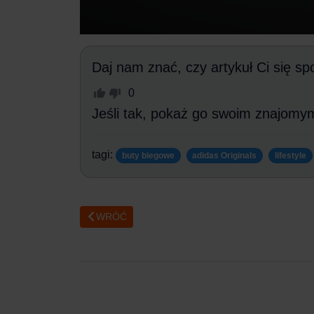
Daj nam znać, czy artykuł Ci się sp
0
Jeśli tak, pokaż go swoim znajomy
tagi:
buty biegowe
adidas Originals
lifestyle
WRÓĆ