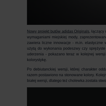
Nowy projekt butów adidas Originals
,
łączący
wymaganiami miejskiej mody, zaprezentowano
zawiera liczne innowacje - m.in. elastyczne
użytą do wykonania podeszwy czy sprężyste
uderzenia - pokazano teraz w kolejnej wers
kolorystykę.
Po debiutanckiej wersji, której charakter o
razem postawiono na stonowane kolory. Kolejn
białej wersji, dlatego też cholewka została st