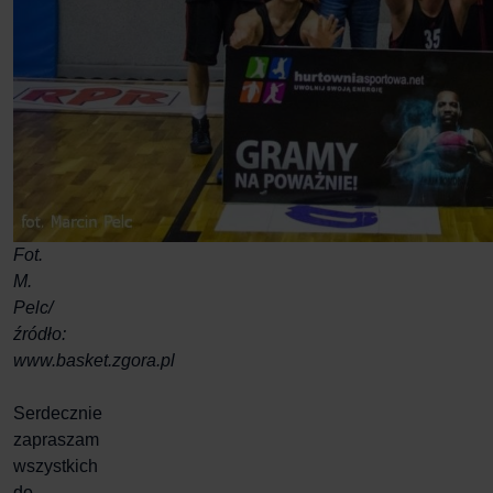
Fot.
M.
Pelc/
źródło:
www.basket.zgora.pl
Serdecznie
zapraszam
wszystkich
do