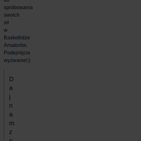
spróbowania
swoich
sił
w
Basketlidze
Amatorów
.
Podejmijcie
wyzwanie!:)
D
a
j
n
a
m
z
n