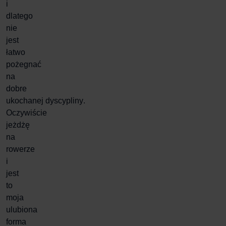
i
dlatego
nie
jest
łatwo
pożegnać
na
dobre
ukochanej
dyscypliny
.
Oczywiście
jeżdżę
na
rowerze
i
jest
to
moja
ulubiona
forma