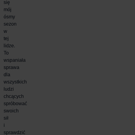
się
mój
ósmy
sezon
w
tej
lidze
.
To
wspaniała
sprawa
dla
wszystkich
ludzi
chcących
spróbować
swoich
sił
i
sprawdzić