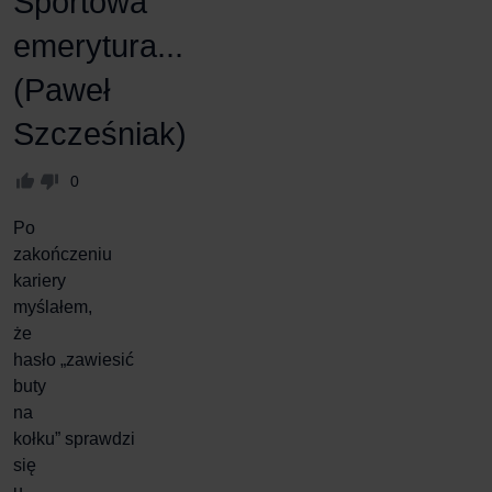
Sportowa
emerytura...
(Paweł
Szcześniak)
0
Po
zakończeniu
kariery
myślałem,
że
hasło
„zawiesić
buty
na
kołku”
sprawdzi
się
u