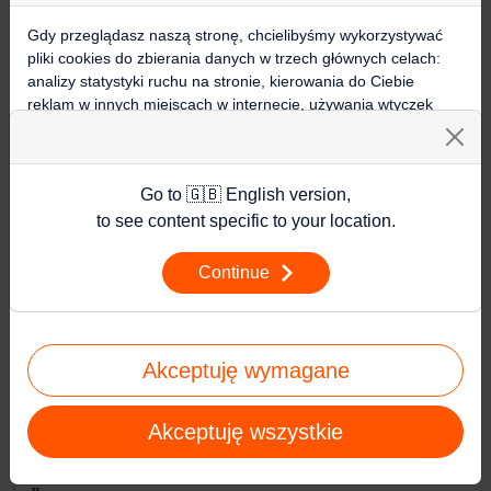
K
o
Gdy przeglądasz naszą stronę, chcielibyśmy wykorzystywać
pliki cookies do zbierania danych w trzech głównych celach:
s
analizy statystyki ruchu na stronie, kierowania do Ciebie
m
reklam w innych miejscach w internecie, używania wtyczek
i
społecznościowych. Kliknij poniżej, by wyrazić zgodę lub
przejdź do ustawień, by dokonać szczegółowych wyborów
c
używanych plików cookies.
z
Go to 🇬🇧 English version,
Aby dowiedzieć się więcej o plikach cookie i tym, jak
n
wykorzystujemy Twoje dane, odwiedź naszą
Polityką
to see content specific to your location.
Prywatności
.
e
Continue
g
Ustawienia
o
m
Akceptuję wymagane
e
c
Akceptuję wszystkie
z
u