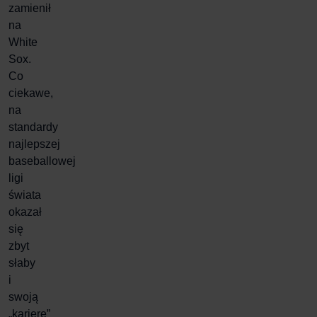
zamienił
na
White
Sox.
Co
ciekawe,
na
standardy
najlepszej
baseballowej
ligi
świata
okazał
się
zbyt
słaby
i
swoją
„karierę”