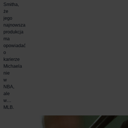
Smitha,
że
jego
najnowsza
produkcja
ma
opowiadać
o
karierze
Michaela
nie
w
NBA,
ale
w…
MLB.