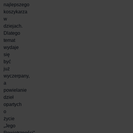
najlepszego
koszykarza
w
dziejach.
Dlatego
temat
wydaje
się
być
już
wyczerpany,
a
powielanie
dzieł
opartych
o
życie
„Jego
Powietrzności”