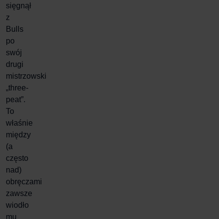
sięgnął
z
Bulls
po
swój
drugi
mistrzowski
„three-
peat”.
To
właśnie
między
(a
często
nad)
obręczami
zawsze
wiodło
mu