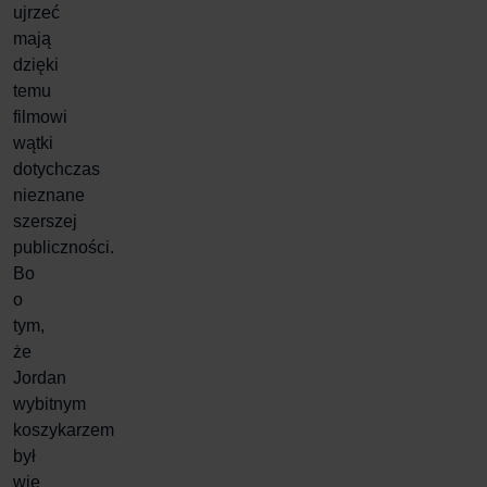
ujrzeć
mają
dzięki
temu
filmowi
wątki
dotychczas
nieznane
szerszej
publiczności.
Bo
o
tym,
że
Jordan
wybitnym
koszykarzem
był
wie