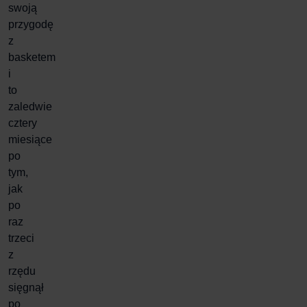
swoją
przygodę
z
basketem
i
to
zaledwie
cztery
miesiące
po
tym,
jak
po
raz
trzeci
z
rzędu
sięgnął
po