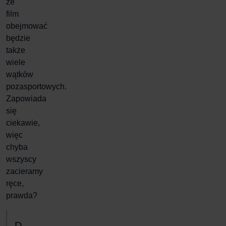
że
film
obejmować
będzie
także
wiele
wątków
pozasportowych.
Zapowiada
się
ciekawie,
więc
chyba
wszyscy
zacieramy
ręce,
prawda?
D