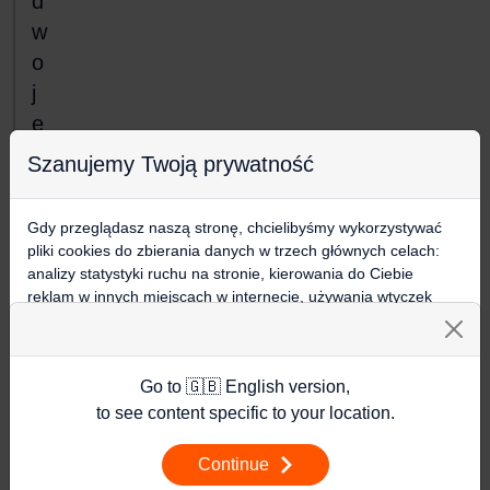
d
w
o
j
e
w
Szanujemy Twoją prywatność
E
u
Gdy przeglądasz naszą stronę, chcielibyśmy wykorzystywać
r
pliki cookies do zbierania danych w trzech głównych celach:
analizy statystyki ruchu na stronie, kierowania do Ciebie
o
reklam w innych miejscach w internecie, używania wtyczek
p
społecznościowych. Kliknij poniżej, by wyrazić zgodę lub
i
przejdź do ustawień, by dokonać szczegółowych wyborów
używanych plików cookies.
e
Go to 🇬🇧 English version,
Aby dowiedzieć się więcej o plikach cookie i tym, jak
wykorzystujemy Twoje dane, odwiedź naszą
Polityką
to see content specific to your location.
Prywatności
.
WIĘCEJ
Continue
Ustawienia