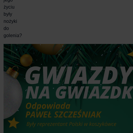
życiu
były
nożyki
do
golenia?