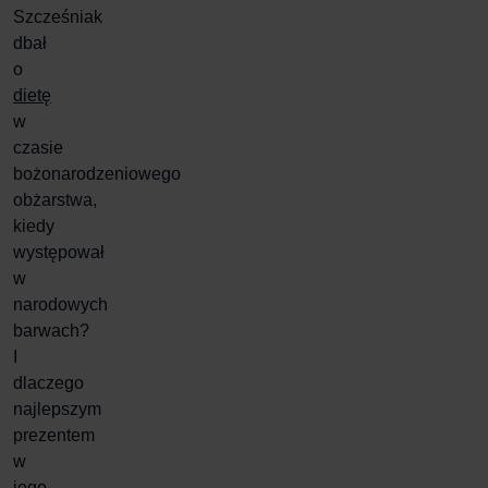
Szcześniak
dbał
o
dietę
w
czasie
bożonarodzeniowego
obżarstwa,
kiedy
występował
w
narodowych
barwach?
I
dlaczego
najlepszym
prezentem
w
jego