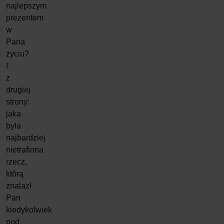
najlepszym
prezentem
w
Pana
życiu?
I
z
drugiej
strony:
jaka
była
najbardziej
nietrafiona
rzecz,
którą
znalazł
Pan
kiedykolwiek
pod