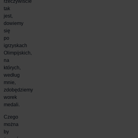
rzeczywiście
tak
jest,
dowiemy
się
po
igrzyskach
Olimpijskich,
na
których,
według
mnie,
zdobędziemy
worek
medali.
Czego
można
by