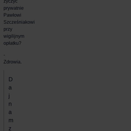
życzyć
prywatnie
Pawłowi
Szcześniakowi
przy
wigilijnym
opłatku?
-
Zdrowia.
D
a
j
n
a
m
z