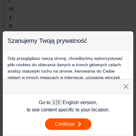
i
m
z
n
a
Szanujemy Twoją prywatność
j
o
Gdy przeglądasz naszą stronę, chcielibyśmy wykorzystywać
m
pliki cookies do zbierania danych w trzech głównych celach:
y
analizy statystyki ruchu na stronie, kierowania do Ciebie
m
reklam w innych miejscach w internecie, używania wtyczek
społecznościowych. Kliknij poniżej, by wyrazić zgodę lub
!
przejdź do ustawień, by dokonać szczegółowych wyborów
używanych plików cookies.
Go to 🇬🇧 English version,
Aby dowiedzieć się więcej o plikach cookie i tym, jak
t
wykorzystujemy Twoje dane, odwiedź naszą
Polityką
to see content specific to your location.
a
Prywatności
.
g
Continue
i
Ustawienia
: