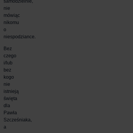
samodzielnie,
nie
mówiąc
nikomu
o
niespodziance.
Bez
czego
i/lub
bez
kogo
nie
istnieją
święta
dla
Pawła
Szcześniaka,
a