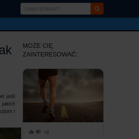
MOŻE CIĘ
jak
ZAINTERESOWAĆ:
t jeśli
 jakich
uzjom i
+2