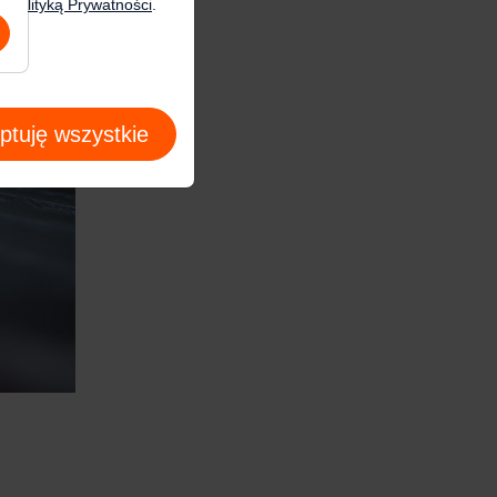
zą
Polityką Prywatności
.
ptuję wszystkie