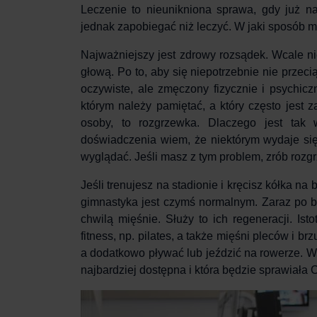
Leczenie to nieunikniona sprawa, gdy już 
jednak
zapobiegać
niż leczyć. W jaki sposób
m
Najważniejszy jest zdrowy rozsądek. Wcale ni
głową. Po to, aby się niepotrzebnie nie przec
oczywiste, ale zmęczony fizycznie i psychic
którym należy pamiętać, a który często jest 
osoby, to
rozgrzewka
. Dlaczego jest tak
doświadczenia wiem, że niektórym wydaje się,
wyglądać. Jeśli masz z tym problem, zrób roz
Jeśli
trenujesz
na stadionie i kręcisz kółka na
b
gimnastyka jest czymś normalnym. Zaraz po b
chwilą
mięśnie
. Służy to ich regeneracji. I
fitness, np.
pilates
, a także mięśni pleców i b
a dodatkowo pływać lub jeździć na rowerze. 
najbardziej dostępna i która będzie sprawiała 