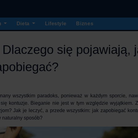
u
Dieta
Lifestyle
Biznes
 Dlaczego się pojawiają, 
zapobiegać?
znany wszystkim paradoks, ponieważ w każdym sporcie, nawe
się kontuzje.
Bieganie
nie jest w tym względzie wyjątkiem. Z
zjom
? Jak je
leczyć
, a przede wszystkim:
jak
zapobiegać
kont
 w naturalny sposób?