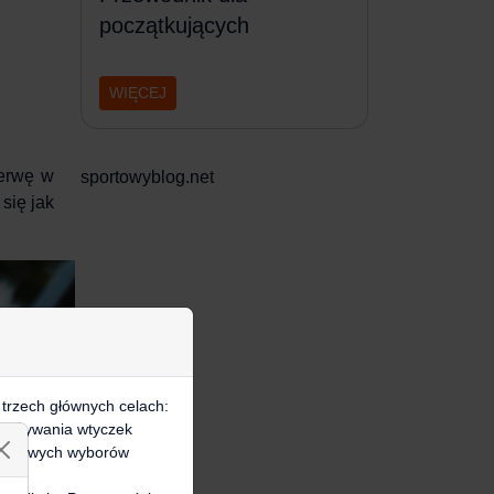
początkujących
WIĘCEJ
zerwę w
sportowyblog.net
się jak
 trzech głównych celach:
e, używania wtyczek
zegółowych wyborów