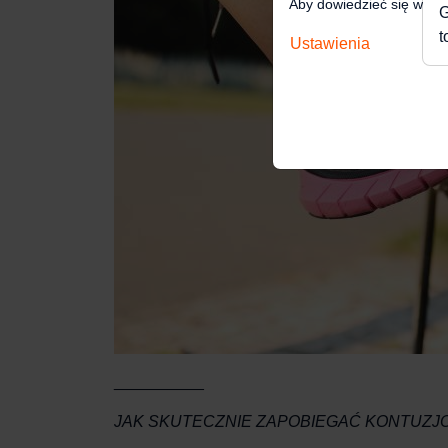
Aby dowiedzieć się więce
G
t
Ustawienia
__________
JAK SKUTECZNIE ZAPOBIEGAĆ KONTUZJ