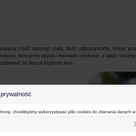
zjowaną
część naszego ciała, dużo
odpoczywamy
, robiąc pr
iejsce, stosujemy opaski i bandaże uciskowe, a także staramy 
zapewnić jej lepsze krążenie krwi.
 prywatność
ronę, chcielibyśmy wykorzystywać pliki cookies do zbierania danych w
 na stronie, kierowania do Ciebie reklam w innych miejscach w interneci
ij poniżej, by wyrazić zgodę lub przejdź do ustawień, by dokonać szc
s.