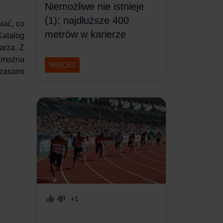
Niemożliwe nie istnieje
(1): najdłuższe 400
iać, co
metrów w karierze
Katalog
arza. Z
i można
WIĘCEJ
Czasami
+1