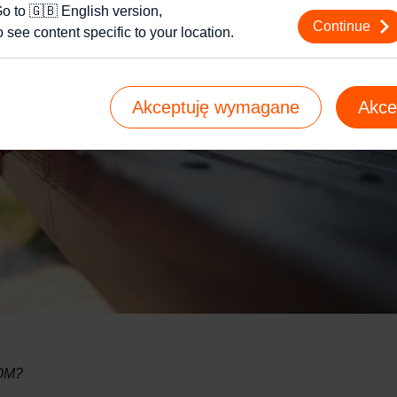
j o plikach cookie i tym, jak wykorzystujemy Twoje dane, odwiedź nas
o to 🇬🇧 English version,
Continue
o see content specific to your location.
Akceptuję wymagane
Akce
OM?