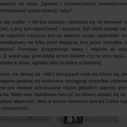
nabawimy się urazu. Zgodnie z wyświechtanym powiedzeniem
inimalizować ryzyko kontuzji
i bólu?
e tak rzadko - i nie bez powodu - powtarza się, że
trenować
na
iążać, a przy tym odpoczywać i wysypiać. Być może wydaje się 
znie organizm narażony jest na większe ryzyko uszkodzeń. As
zaniedbywany nie tylko przez biegaczy, lecz przez wszystkie 
 ważna? Ponieważ przygotowuje
stawy
i
mięśnie
do wysi
 iż wykonując gimnastykę przed blokiem czy na ulicy będą...
grzewkę w domu, ogródku albo na klatce schodowej.
ieżni
, nie stresuj się - nikt z trenujących osób nie zdziwi się, 
ieganiu postaraj się koniecznie
rozciągnąć
wszystkie używane
stotne jest również wzmacnianie mięśni głębokich poprzez gim
rzucha. Warto więc dodatkowo ćwiczyć na
siłowni
, wybrać się na 
Wybierz
aktywność
, która w danym momencie jest dla Ciebie naj
Ci przyjemność.