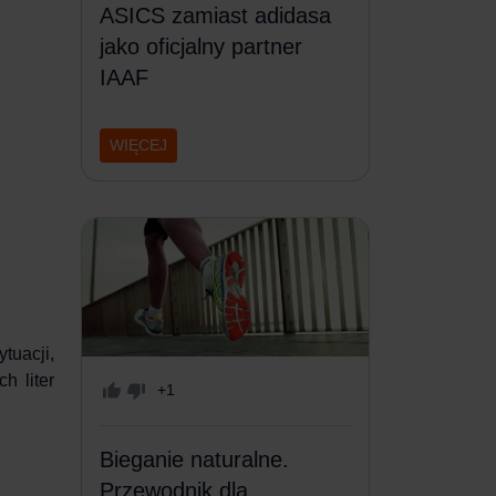
ASICS zamiast adidasa
jako oficjalny partner
IAAF
WIĘCEJ
tuacji,
h liter
+1
Bieganie naturalne.
Przewodnik dla