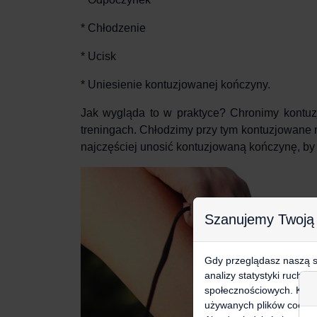
* Chłodzenie
* Ucisk
* Uniesienie kontuzjowanej kończyny.
Jak wygląda to w praktyce?
Chronimy kontu
treningach. Chłodzimy przy tym kontuzjowane m
najczęściej unosić kontuzjowaną kończynę, by 
Szanujemy Twoją
Gdy przeglądasz naszą st
analizy statystyki ruchu
społecznościowych. Klikn
używanych plików cookie