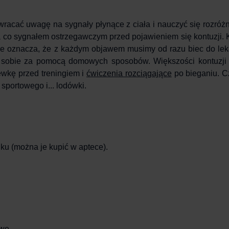
racać uwagę na sygnały płynące z ciała i nauczyć się rozróżn
a co sygnałem ostrzegawczym przed pojawieniem się kontuzji. 
nie oznacza, że z każdym objawem musimy od razu biec do lek
ć sobie za pomocą domowych sposobów. Większości kontuzj
ewkę
przed treningiem i
ćwiczenia rozciągające
po bieganiu. 
 sportowego i... lodówki.
ku (można je kupić w aptece).
we,