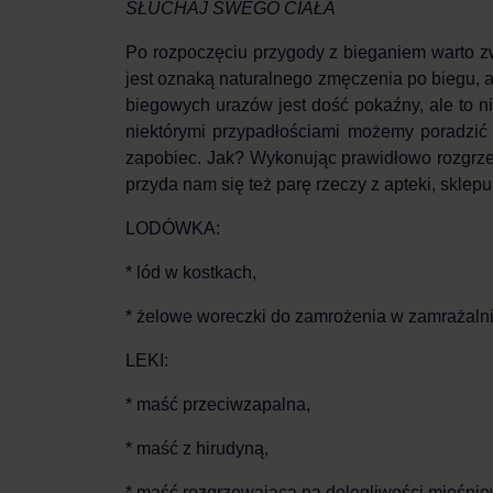
SŁUCHAJ SWEGO CIAŁA
Po rozpoczęciu przygody z bieganiem warto zw
jest oznaką naturalnego zmęczenia po biegu, 
biegowych urazów
jest dość pokaźny, ale to 
niektórymi przypadłościami możemy poradzi
zapobiec. Jak? Wykonując prawidłowo
rozgrz
przyda nam się też parę rzeczy z apteki, sklepu
LODÓWKA:
* lód w kostkach,
* żelowe woreczki do zamrożenia w zamrażalni
LEKI:
* maść przeciwzapalna,
* maść z hirudyną,
* maść rozgrzewająca na dolegliwości mięśnio