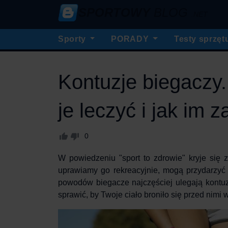
SPORTOWY
BLOG
.NET
Sporty
PORADY
Testy sprzęt
Kontuzje biegaczy.
je leczyć i jak im 
0
W powiedzeniu "sport to zdrowie" kryje się 
uprawiamy go rekreacyjnie, mogą przydarzyć 
powodów biegacze najczęściej ulegają
kontu
sprawić, by Twoje ciało broniło się przed nimi