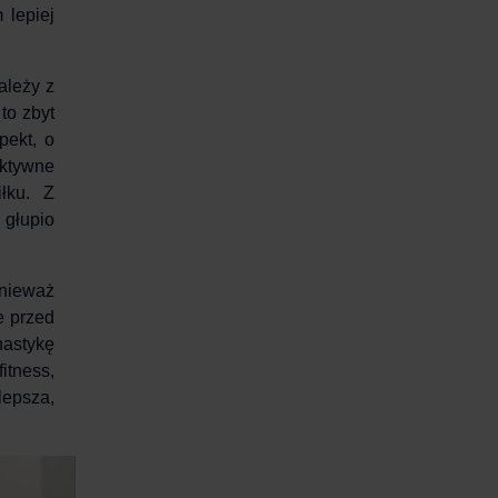
 lepiej
leży z
to zbyt
pekt, o
aktywne
łku. Z
 głupio
ponieważ
 przed
nastykę
fitness,
lepsza,